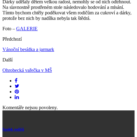
Dárky udělaly dětem velkou radost, nemohly se od nich odtrhnout.
Na slavnostně prostřeném stole následovalo hodování a mlsání.
Tímto bychom chtěly poděkovat všem rodičům za cukroví a dárky,
protože bez nich by nadílka nebyla tak štědrá.
Foto –
GALERIE
Předchozí
Vánoční besídka a jarmark
Další
Ohrobecká vařečka v MŠ
Komentáře nejsou povoleny.
Spolek rodičů