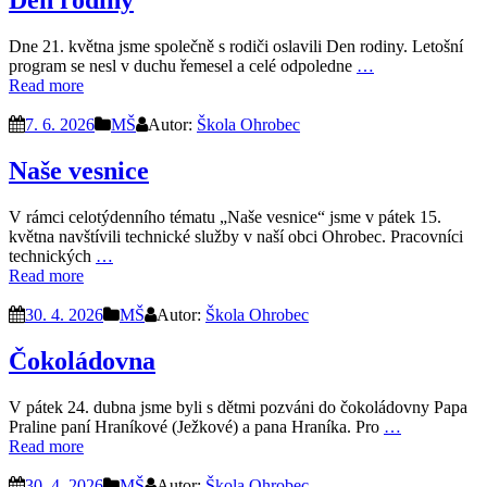
Den rodiny
Dne 21. května jsme společně s rodiči oslavili Den rodiny. Letošní
program se nesl v duchu řemesel a celé odpoledne
…
Read more
7. 6. 2026
MŠ
Autor:
Škola Ohrobec
Naše vesnice
V rámci celotýdenního tématu „Naše vesnice“ jsme v pátek 15.
května navštívili technické služby v naší obci Ohrobec. Pracovníci
technických
…
Read more
30. 4. 2026
MŠ
Autor:
Škola Ohrobec
Čokoládovna
V pátek 24. dubna jsme byli s dětmi pozváni do čokoládovny Papa
Praline paní Hraníkové (Ježkové) a pana Hraníka. Pro
…
Read more
30. 4. 2026
MŠ
Autor:
Škola Ohrobec