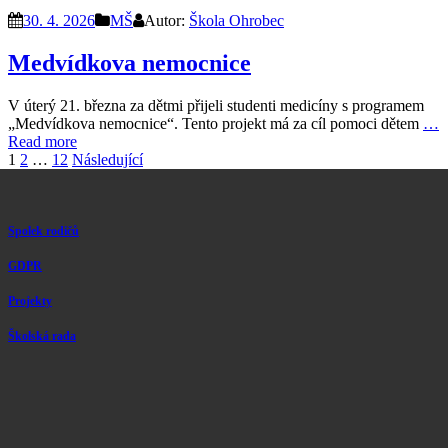
30. 4. 2026
MŠ
Autor:
Škola Ohrobec
Medvídkova nemocnice
V úterý 21. března za dětmi přijeli studenti medicíny s programem
„Medvídkova nemocnice“. Tento projekt má za cíl pomoci dětem
…
Read more
Stránkování
1
2
…
12
Následující
příspěvků
Spolek rodičů
GDPR
Projekty
Školská rada