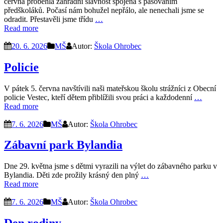
června proběhla zahradní slavnost spojená s pasováním
předškoláků. Počasí nám bohužel nepřálo, ale nenechali jsme se
odradit. Přestavěli jsme třídu
…
Read more
20. 6. 2026
MŠ
Autor:
Škola Ohrobec
Policie
V pátek 5. června navštívili naši mateřskou školu strážníci z Obecní
policie Vestec, kteří dětem přiblížili svou práci a každodenní
…
Read more
7. 6. 2026
MŠ
Autor:
Škola Ohrobec
Zábavní park Bylandia
Dne 29. května jsme s dětmi vyrazili na výlet do zábavného parku v
Bylandia. Děti zde prožily krásný den plný
…
Read more
7. 6. 2026
MŠ
Autor:
Škola Ohrobec