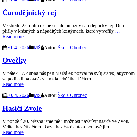
Čarodějnický rej
Ve středu 22. dubna jsme si s dětmi užily čarodějnický rej. Děti
přišly v krásných a nápaditých kostýmech, které vytvořily
…
Read more
30. 4. 2026
MŠ
Autor:
Škola Ohrobec
Ovečky
V pátek 17. dubna nás pan Maršálek pozval na svůj statek, abychom
se podívali na ovečky a malá jehňátka. Dětem
…
Read more
30. 4. 2026
MŠ
Autor:
Škola Ohrobec
Hasiči Zvole
V pondělí 20. března jsme měli možnost navštívit hasiče ve Zvoli.
Velitel hasičů dětem ukázal hasičské auto a poutavě jim
…
Read more