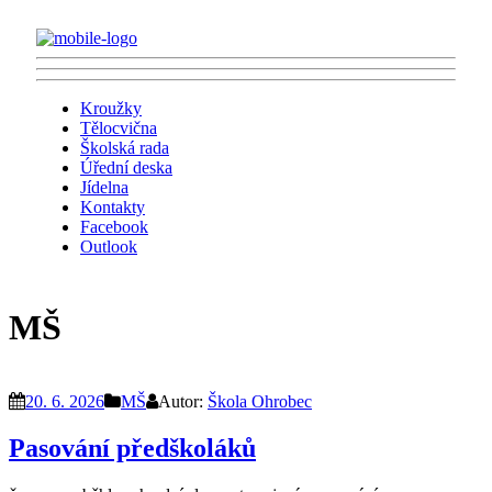
Kroužky
Tělocvična
Školská rada
Úřední deska
Jídelna
Kontakty
Facebook
Outlook
MŠ
20. 6. 2026
MŠ
Autor:
Škola Ohrobec
Pasování předškoláků