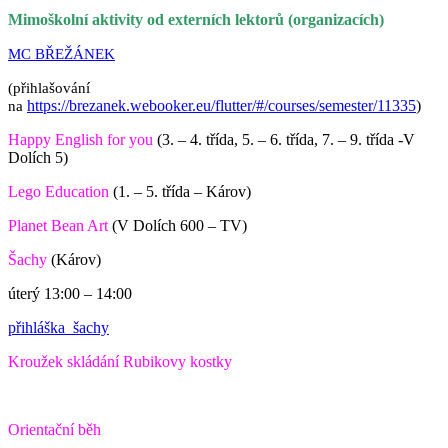
Mimoškolní aktivity od externích lektorů (organizacích)
MC BŘEŽÁNEK
(přihlašování
https://brezanek.webooker.eu/flutter/#/courses/semester/11335
)
na
Happy English for you
(3. – 4. třída, 5. – 6. třída, 7. – 9. třída -V
Dolích 5)
Lego Education
(1. – 5. třída – Károv)
Planet Bean Art
(V Dolích 600 – TV)
Šachy
(Károv)
úterý 13:00 – 14:00
přihláška_šachy
Kroužek skládání Rubikovy kostky
Orientační běh