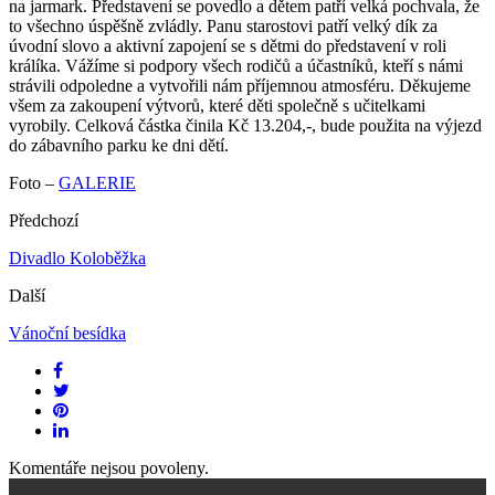
na jarmark. Představení se povedlo a dětem patří velká pochvala, že
to všechno úspěšně zvládly. Panu starostovi patří velký dík za
úvodní slovo a aktivní zapojení se s dětmi do představení v roli
králíka. Vážíme si podpory všech rodičů a účastníků, kteří s námi
strávili odpoledne a vytvořili nám příjemnou atmosféru. Děkujeme
všem za zakoupení výtvorů, které děti společně s učitelkami
vyrobily. Celková částka činila Kč 13.204,-, bude použita na výjezd
do zábavního parku ke dni dětí.
Foto –
GALERIE
Předchozí
Divadlo Koloběžka
Další
Vánoční besídka
Komentáře nejsou povoleny.