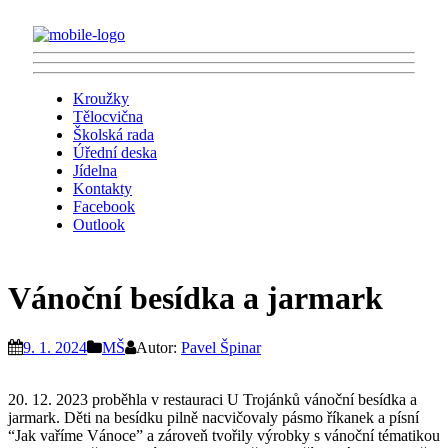
Kroužky
Tělocvična
Školská rada
Úřední deska
Jídelna
Kontakty
Facebook
Outlook
Vánoční besídka a jarmark
9. 1. 2024
MŠ
Autor:
Pavel Špinar
20. 12. 2023 proběhla v restauraci U Trojánků vánoční besídka a
jarmark. Děti na besídku pilně nacvičovaly pásmo říkanek a písní
“Jak vaříme Vánoce” a zároveň tvořily výrobky s vánoční tématikou