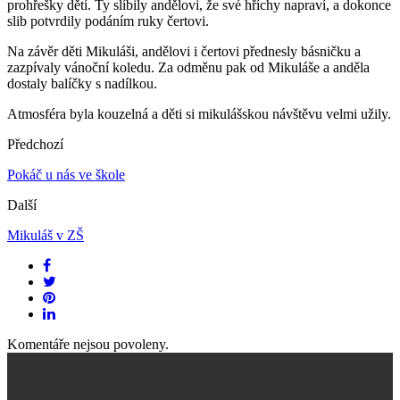
prohřešky dětí. Ty slíbily andělovi, že své hříchy napraví, a dokonce
slib potvrdily podáním ruky čertovi.
Na závěr děti Mikuláši, andělovi i čertovi přednesly básničku a
zazpívaly vánoční koledu. Za odměnu pak od Mikuláše a anděla
dostaly balíčky s nadílkou.
Atmosféra byla kouzelná a děti si mikulášskou návštěvu velmi užily.
Předchozí
Pokáč u nás ve škole
Další
Mikuláš v ZŠ
Komentáře nejsou povoleny.