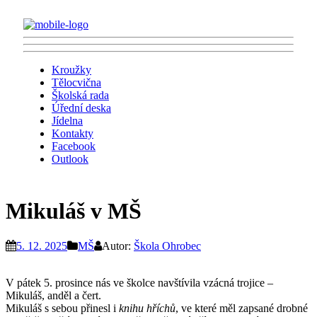
Kroužky
Tělocvična
Školská rada
Úřední deska
Jídelna
Kontakty
Facebook
Outlook
Mikuláš v MŠ
5. 12. 2025
MŠ
Autor:
Škola Ohrobec
V pátek 5. prosince nás ve školce navštívila vzácná trojice –
Mikuláš, anděl a čert.
Mikuláš s sebou přinesl i
knihu hříchů
, ve které měl zapsané drobné