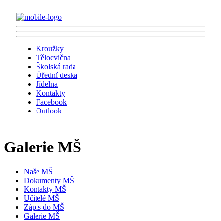
Kroužky
Tělocvična
Školská rada
Úřední deska
Jídelna
Kontakty
Facebook
Outlook
Galerie MŠ
Naše MŠ
Dokumenty MŠ
Kontakty MŠ
Učitelé MŠ
Zápis do MŠ
Galerie MŠ