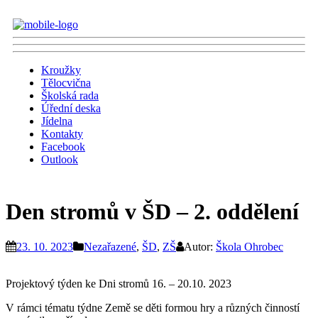
Kroužky
Tělocvična
Školská rada
Úřední deska
Jídelna
Kontakty
Facebook
Outlook
Den stromů v ŠD – 2. oddělení
23. 10. 2023
Nezařazené
,
ŠD
,
ZŠ
Autor:
Škola Ohrobec
Projektový týden ke Dni stromů 16. – 20.10. 2023
V rámci tématu týdne Země se děti formou hry a různých činností