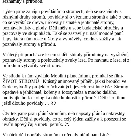
seznámily s přírodou.
Týden jsme zahájili povídáním o stromech, děti se seznámily s
různými druhy stromů, povídaly si o významu stromů a také o tom,
co se vyrábí ze dřeva, určovaly listnaté a jehličnaté stromy,
poznávaly listy a plody. Děti měly u sebe badatelské příručky a
pracovaly ve skupinkách. Také se zastavily u naší moudré paní
Lípy, která nám roste u školy a vyprávěly, co dnes zažily a jak
poznávaly stromy a přírodu.
V úterý při procházce lesem si děti sbíraly přírodniny na vyrábění,
poznávaly stromy a poslouchaly zvuky lesa. Po návratu z lesa, si z
přírodnin vytvořily své stromy.
Ve středu k nám zavítalo Mobilní planetárium, promítal se film-
ŽIVOT STROMŮ . Krásný animovaný příběh, jak si broučci ve
škole vytvořily projekt o úchvatných jevech rostlinné říše. Stromy
opadavé a jehličnaté, kořeny a fotosyntéza a mnoho dalšího,
motivujícího k ekologii a ohleduplnosti k přírodě. Děti si o filmu
ještě dlouho povídaly … 🙂
Čtvrtek jsme psali přání stromům, děti napsaly přání a nakreslily
obrázky. Děti si povídaly, co za celý týden zažily a k posezení se
uvařil lipový čaj a upekl perník. 🙂
V pátek děti popřály stromům a předaly přání paní Lípě.